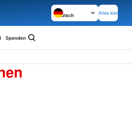
Sprache wechseln zu
Alles klar
l
Spenden
enen