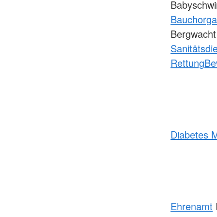
Babyschwi
Bauchorg
Bergwach
Sanitätsdi
Rettung
Be
Diabetes M
Ehrenamt