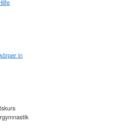
ilfe
örper in
tskurs
rgymnastik