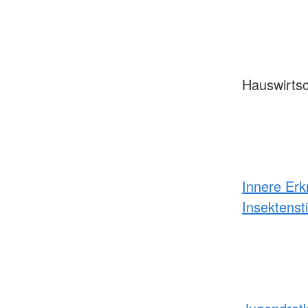
Hauswirtsc
Innere Er
Insektens