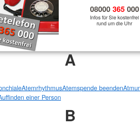
08000
365
000
Infos für Sie kostenfrei
rund um die Uhr
A
onchiale
Atemrhythmus
Atemspende beenden
Atmu
Auffinden einer Person
B