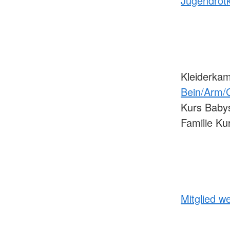
Jugendrot
Kleiderk
Bein/Arm/
Kurs Baby
Familie Ku
Mitglied w