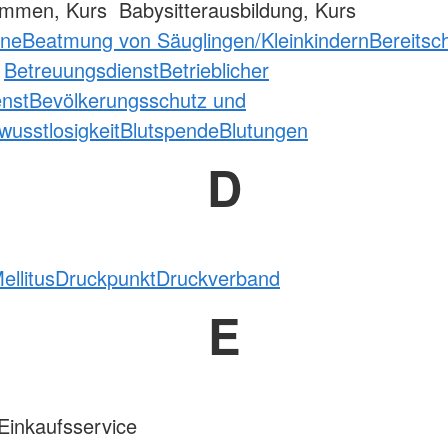
mmen, Kurs Babysitterausbildung, Kurs
ane
Beatmung von Säuglingen/Kleinkindern
Bereitsc
t
Betreuungsdienst
Betrieblicher
enst
Bevölkerungsschutz und
wusstlosigkeit
Blutspende
Blutungen
D
ellitus
Druckpunkt
Druckverband
E
Einkaufsservice