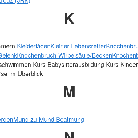
kreuz (JRK)
K
ammern
Kleiderläden
Kleiner Lebensretter
Knochenbr
Gelenk
Knochenbruch Wirbelsäule/Becken
Knochen
schwimmen Kurs Babysitterausbildung Kurs Kinde
rse im Überblick
M
erden
Mund zu Mund Beatmung
N