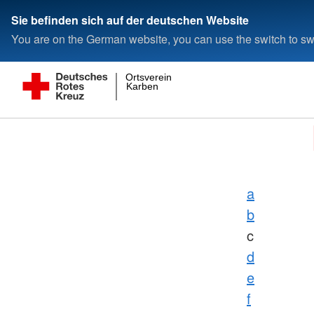
Sie befinden sich auf der deutschen Website
You are on the German website, you can use the switch to swi
Ortsverein
Karben
a
b
c
d
e
f