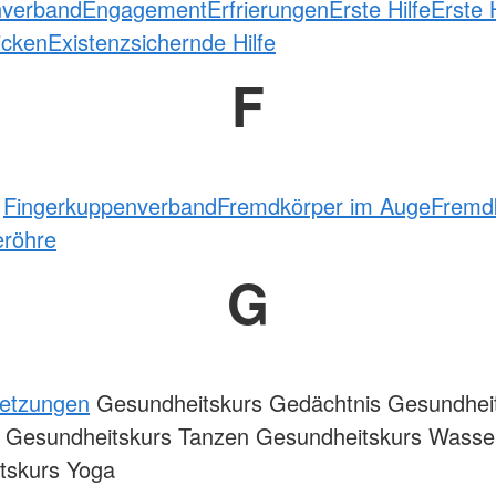
nverband
Engagement
Erfrierungen
Erste Hilfe
Erste H
icken
Existenzsichernde Hilfe
F
t
Fingerkuppenverband
Fremdkörper im Auge
Fremdk
eröhre
G
letzungen
Gesundheitskurs Gedächtnis Gesundhei
 Gesundheitskurs Tanzen Gesundheitskurs Wasse
tskurs Yoga