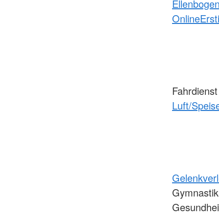
Ellenboge
Online
Erst
Fahrdiens
Luft/Speis
Gelenkver
Gymnastik
Gesundhei