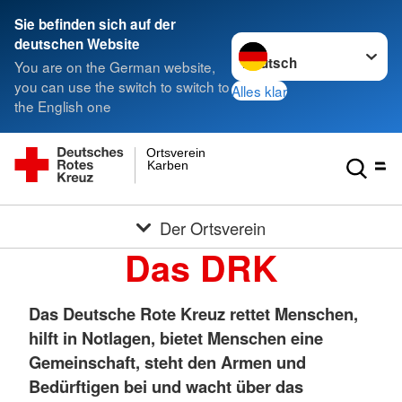
Sie befinden sich auf der
Sprache wechseln zu
deutschen Website
You are on the German website,
you can use the switch to switch to
Alles klar
the English one
Ortsverein
Karben
Der Ortsverein
Das DRK
Das Deutsche Rote Kreuz rettet Menschen,
hilft in Notlagen, bietet Menschen eine
Gemeinschaft, steht den Armen und
Bedürftigen bei und wacht über das