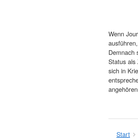
Wenn Journ
ausführen, 
Demnach si
Status als 
sich in Kr
entspreche
angehören, 
Start