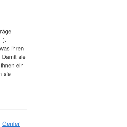
träge
I).
 was ihren
. Damit sie
 ihnen ein
 sie
Genfer