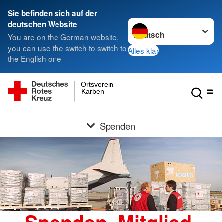
Sie befinden sich auf der
Sprache wechseln zu
deutschen Website
You are on the German website,
you can use the switch to switch to
Alles klar
the English one
Ortsverein
Karben
Spenden
Spenden, Mitglied,