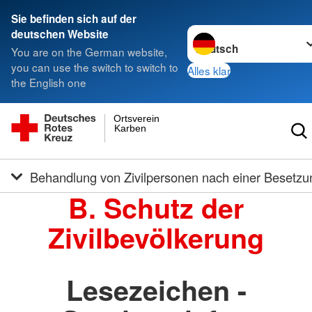
Sie befinden sich auf der
Sprache wechseln zu
deutschen Website
You are on the German website,
you can use the switch to switch to
Alles klar
the English one
Ortsverein
Karben
Behandlung von Zivilpersonen nach einer Besetzu
B. Schutz der
Zivilbevölkerung
Lesezeichen -